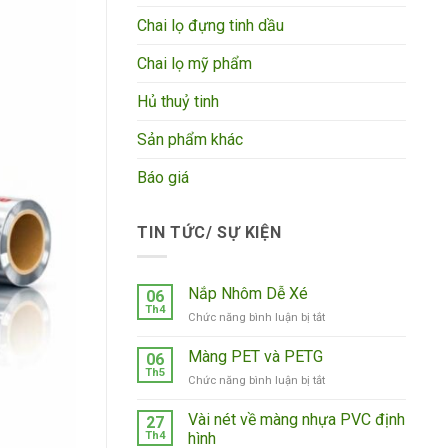
Chai lọ đựng tinh dầu
Chai lọ mỹ phẩm
Hủ thuỷ tinh
Sản phẩm khác
Báo giá
TIN TỨC/ SỰ KIỆN
Nắp Nhôm Dễ Xé
06
Th4
ở
Chức năng bình luận bị tắt
Nắp
Nhôm
Màng PET và PETG
06
Dễ
Th5
ở
Chức năng bình luận bị tắt
Xé
Màng
PET
Vài nét về màng nhựa PVC định
27
và
Th4
hình
PETG