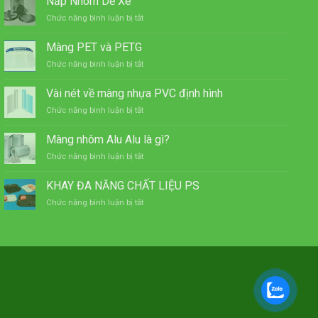
Nắp Nhôm Dễ Xé
ở
Chức năng bình luận bị tắt
Nắp
Nhôm
Màng PET và PETG
Dễ
ở
Chức năng bình luận bị tắt
Xé
Màng
PET
Vài nét về màng nhựa PVC định hình
và
ở
Chức năng bình luận bị tắt
PETG
Vài
nét
Màng nhôm Alu Alu là gì?
về
ở
Chức năng bình luận bị tắt
màng
Màng
nhựa
nhôm
PVC
KHAY ĐA NĂNG CHẤT LIỆU PS
Alu
định
ở
Chức năng bình luận bị tắt
Alu
hình
KHAY
là
ĐA
gì?
NĂNG
CHẤT
LIỆU
PS