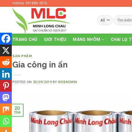
Skip
Hotline: 091888 4576
to
content
TRANG CHỦ
GIỚI THIỆU
MÀNG NHÔM
CHAI LỌ 
SẢN PHẨM
Gia công in ấn
POSTED ON
20/09/2019
BY
WEBADMIN
20
Th9