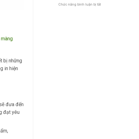
ở
Chức năng bình luận bị tắt
Vài
nét
về
màng
nhựa
PVC
, màng
định
hình
ết bị những
g in hiện
 sẽ đưa đến
ng đạt yêu
hẩm,