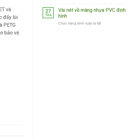
Màng
PET
ET và
Vài nét về màng nhựa PVC định
27
và
Th4
hình
 đẩy lùi
PETG
ở
Chức năng bình luận bị tắt
và PETG
Vài
ắn bảo vệ
nét
về
màng
nhựa
PVC
định
hình