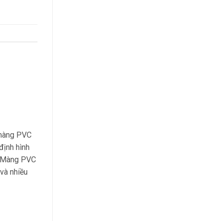
 màng PVC
định hình
ả Màng PVC
và nhiều