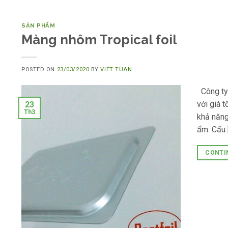
SẢN PHẨM
Màng nhôm Tropical foil
POSTED ON
23/03/2020
BY
VIET TUAN
Công ty 
với giá 
23
Th3
khả năng
ẩm. Cấu 
CONTI