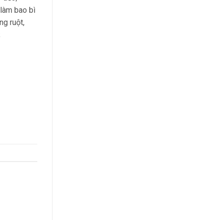
làm bao bì
ng ruột,
;