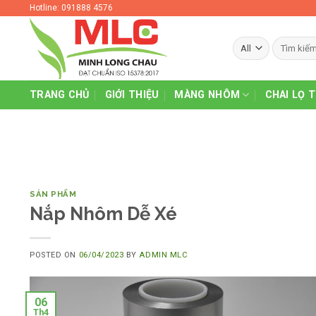
Skip
Hotline: 091888 4576
to
content
TRANG CHỦ
GIỚI THIỆU
MÀNG NHÔM
CHAI LỌ 
SẢN PHẨM
Nắp Nhôm Dễ Xé
POSTED ON
06/04/2023
BY
ADMIN MLC
06
Th4