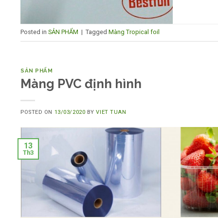
Posted in
SẢN PHẨM
|
Tagged
Màng Tropical foil
SẢN PHẨM
Màng PVC định hình
POSTED ON
13/03/2020
BY
VIET TUAN
13
Th3