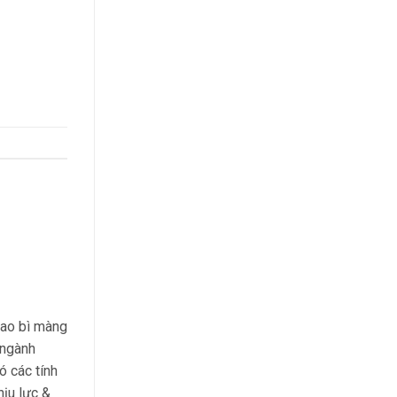
bao bì màng
 ngành
 các tính
ịu lực &