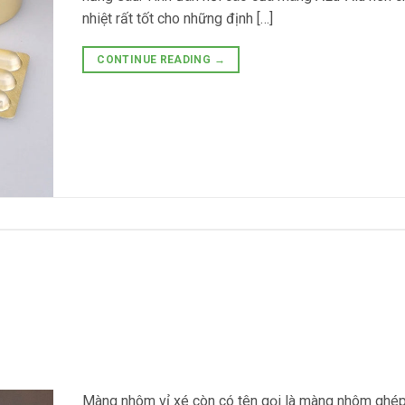
nhiệt rất tốt cho những định […]
CONTINUE READING
→
Màng nhôm vỉ xé còn có tên gọi là màng nhôm ghép