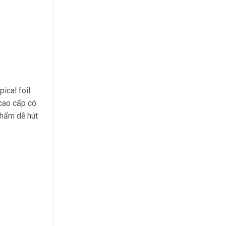
ical foil
 cao cấp có
phẩm dễ hút