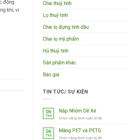
ác động
Chai thuỷ tinh
g khí, vi
Lọ thuỷ tinh
Chai lọ đựng tinh dầu
Chai lọ mỹ phẩm
Hủ thuỷ tinh
Sản phẩm khác
Báo giá
TIN TỨC/ SỰ KIỆN
Nắp Nhôm Dễ Xé
06
Th4
ở
Chức năng bình luận bị tắt
Nắp
Nhôm
Màng PET và PETG
06
Dễ
Th5
ở
Chức năng bình luận bị tắt
Xé